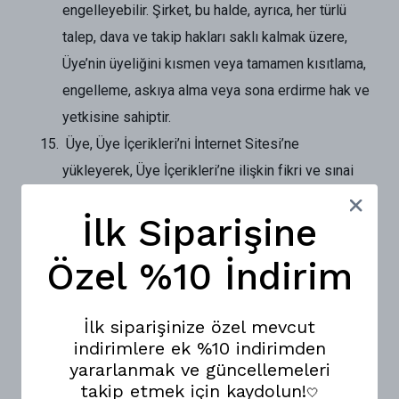
engelleyebilir. Şirket, bu halde, ayrıca, her türlü
talep, dava ve takip hakları saklı kalmak üzere,
Üye’nin üyeliğini kısmen veya tamamen kısıtlama,
engelleme, askıya alma veya sona erdirme hak ve
yetkisine sahiptir.
Üye, Üye İçerikleri’ni İnternet Sitesi’ne
yükleyerek, Üye İçerikleri’ne ilişkin fikri ve sınai
mülkiyet hakları ve sair hakların münhasıran sahibi
İlk Siparişine
olduğunu, Üye İçerikleri’ne ilişkin başta 5486 sayılı
Fikir ve Sanat Eserleri Kanunu’ndan kaynaklanan
Özel %10 İndirim
fikri haklar kapsamındaki mali hakları [yani; tespit
hakkı, işleme hakkı (FSEK m. 21), çoğaltma hakkı
İlk siparişinize özel mevcut
(FSEK m. 22), yayma hakkı (FSEK m. 23), temsil
indirimlere ek %10 indirimden
hakkı (FSEK m. 24), işaret, ses ve/veya görüntü
yararlanmak ve güncellemeleri
nakline yarayan araçlarla umuma iletim hakkı
takip etmek için kaydolun!
🤍