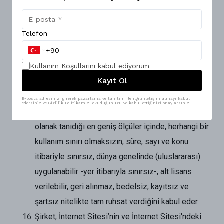
(FSEK m. 25)] ve manevi hakları [yani; umuma arz
hakkı (FSEK m. 14), adın belirtilmesi hakkı (FSEK
Telefon
m. 15), değişiklik yapılmasını önleme hakkı (FSEK
m. 16), tahrif edilmesini/ bozulmasını önleme
Kullanım Koşullarını
hakkı (FSEK m. 17)] olmak üzere tüm fikri ve sınai
kabul ediyorum
Kayıt Ol
mülkiyet hakları ile sair haklarına ilişkin olarak,
Şirket’e, 5486 sayılı Fikir ve Sanat Eserleri Kanunu
E-posta adresinizi girerek pazarlama ve tanıtım ile ilgili iletişim almayı kabul
edersiniz ve Gizlilik Politikamızı okuduğunuzu ve kabul ettiğinizi onaylarsınız.
başta olmak üzere ilgili mevzuat hükümlerinin
olanak tanıdığı en geniş ölçüler içinde, herhangi bir
kullanım sınırı olmaksızın, süre, sayı ve konu
itibariyle sınırsız, dünya genelinde (uluslararası)
uygulanabilir -yer itibarıyla sınırsız-, alt lisans
verilebilir, geri alınmaz, bedelsiz, kayıtsız ve
şartsız nitelikte tam ruhsat verdiğini kabul eder.
Şirket, İnternet Sitesi’nin ve İnternet Sitesi'ndeki