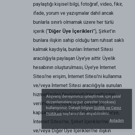
paylaştığı kişisel bilgi, fotoğraf, video, fikir,
ifade, yorum ve yazışmalar dahil ancak
bunlarla sınırlı olmamak üzere her türlü
içerik (“
Diğer Üye İçerikleri
”), Şirket’in
bunlara ilişkin sahip olduğu tam ruhsat saklı
kalmak kaydıyla, bunları İnternet Sitesi
aracılığıyla paylaşan Üye’ye aittir. Üyelik
hesabının oluşturulması, Üye’ye İnternet
Sitesi’ne erişim, İnternet Sitesi’ni kullanma
ve/veya İnternet Sitesi aracılığıyla sunulan
hizmetlerden faydalanabilme yetkisinin
Alışveriş deneyiminizi iyileştirmek için yasal
düzenlemelere uygun çerezler (cookies)
verilmesi ve/veya işbu Sözleşme
kullanıyoruz. Detaylı bilgiye
Gizlilik ve Çerez
kapsamındaki herhangi bir hüküm, Üye’ye,
Politikası
sayfamızdan erişebilirsiniz.
Anladım
İnternet Sitesi’ne, Şirket İçerikleri’ne
ve/veya Diğer Üye İçerikleri’ne ilişkin