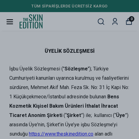
TÜM SİPARİŞLERDE ÜCRETSİZ KARGO
0
ÜYELİK SÖZLEŞMESİ
İşbu Üyelik Sözleşmesi ("
Sözleşme
"); Türkiye
Cumhuriyeti kanunları uyarınca kurulmuş ve faaliyetlerini
sürdüren, Mehmet Akif Mah. Feza Sk. No: 31 İç Kapi No:
1 Küçükçekmece/İstanbul adresinde bulunan
Bens
Kozmetik Kişisel Bakım Ürünleri İthalat İhracat
Ticaret Anonim Şirketi
(“
Şirket
”) ile;
kullanıcı (“
Üye
”)
arasında Üye'nin, Şirket’in Üye’ye işbu Sözleşme’yi
sunduğu
https://www.theskinedition.co
alan adlı