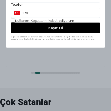
Telefon
Kullanım Koşullarını
kabul ediyorum
Kayıt Ol
E-posta adresinizi girerek pazarlama ve tanıtım ile ilgili iletişim almayı kabul
edersiniz ve Gizlilik Politikamızı okuduğunuzu ve kabul ettiğinizi onaylarsınız.
Çok Satanlar