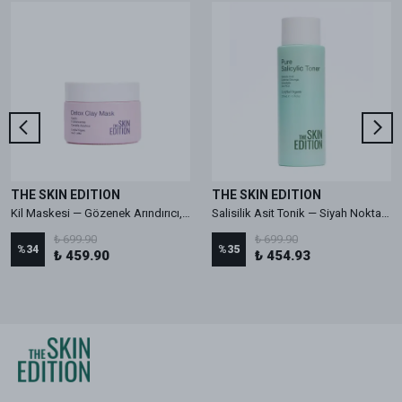
THE SKIN EDITION
THE SKIN EDITION
Kil Maskesi — Gözenek Arındırıcı, Siyah Nokta Karşıtı 50 mL
Salisilik Asit Tonik — Siyah Nokta Karşıtı, Gözenek Sıkılaştırıcı 200 mL
₺ 699.90
₺ 699.90
%
34
%
35
₺ 459.90
₺ 454.93